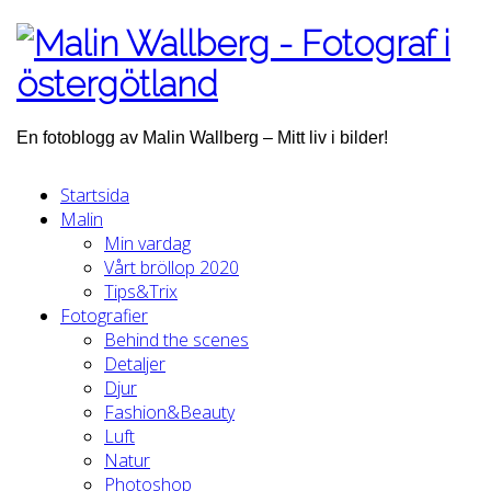
En fotoblogg av Malin Wallberg – Mitt liv i bilder!
Startsida
Malin
Min vardag
Vårt bröllop 2020
Tips&Trix
Fotografier
Behind the scenes
Detaljer
Djur
Fashion&Beauty
Luft
Natur
Photoshop