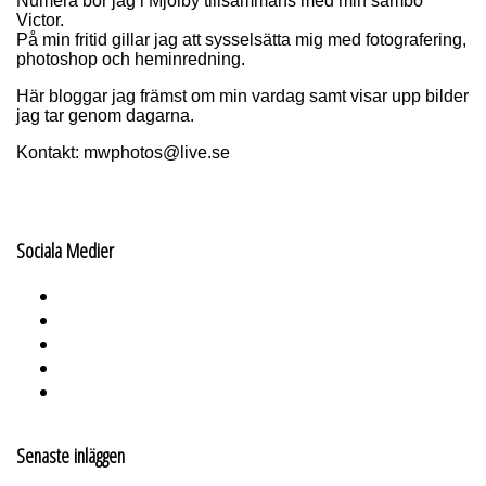
Numera bor jag i Mjölby tillsammans med min sambo
Victor.
På min fritid gillar jag att sysselsätta mig med fotografering,
photoshop och heminredning.
Här bloggar jag främst om min vardag samt visar upp bilder
jag tar genom dagarna.
Kontakt: mwphotos@live.se
Sociala Medier
Senaste inläggen