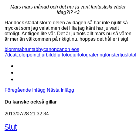
Mars mars månad och det har ju varit fantastiskt väder
idag?!? <3
Har dock städat större delen av dagen så har inte njutit så
mycket som jag velat men det lilla jag känt har ju varit
otroligt. Äntligen lite vår. Det är ju trots allt mars nu så våren
är mer än välkommen på riktigt nu, hoppas det håller i sig!
blomma
bruntabby
canon
canon eos
7d
cat
colorpoint
djurbild
djurfoto
djurfotografering
fönsterljus
foto
Föregående Inlägg
Nästa Inlägg
Du kanske också gillar
2013/07/28 21:32:34
Slut