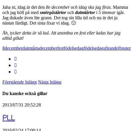
Jaha ni, idag är det den
8e december och idag ska jag firas
. Mamma
och jag höll på med
smörgåstårtor
och
daimtårtor
i
5 timmar
igår.
Jag dukade även lite grann. Det tog sin lilla tid och nu är det ju
nästan färdigt. Det sista fixar vi idag. 🙂
Åh, tycker detta är så kul. Att anordna en fest eller kalas har jag
alltid gillat!
8december
daimtårta
december
fest
födelsedag
födelsedagsfirande
fönster
Föregående Inlägg
Nästa Inlägg
Du kanske också gillar
2013/07/31 20:52:28
PLL
2016/02/24 17:00:14