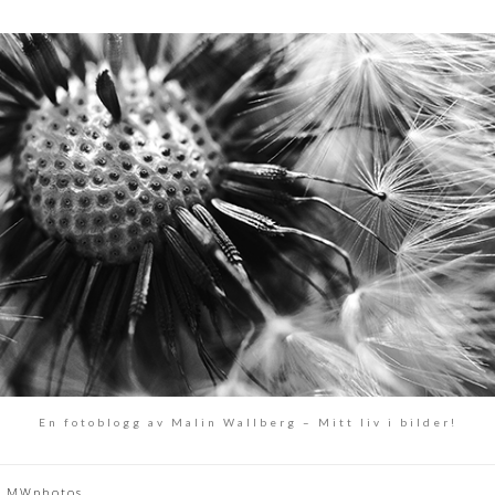
En fotoblogg av Malin Wallberg – Mitt liv i bilder!
MWphotos