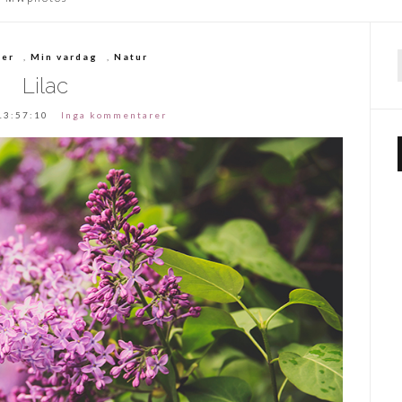
ier
,
Min vardag
,
Natur
f
Lilac
13:57:10
Inga kommentarer