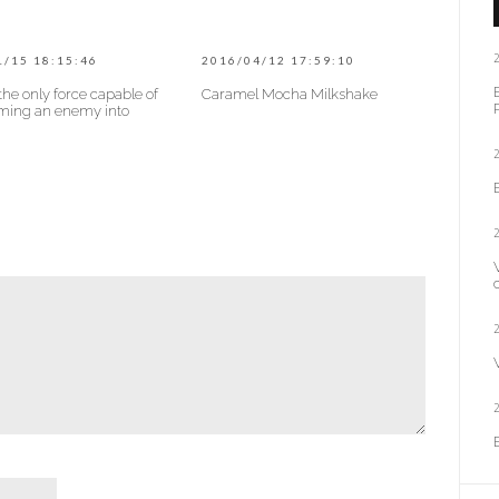
1/15 18:15:46
2016/04/12 17:59:10
 the only force capable of
Caramel Mocha Milkshake
rming an enemy into