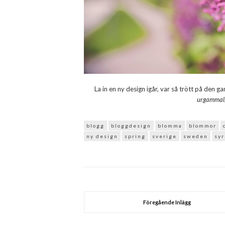
La in en ny design igår, var så trött på den g
urgammal,
blogg
bloggdesign
blomma
blommor
ny design
spring
sverige
sweden
sy
Föregående Inlägg