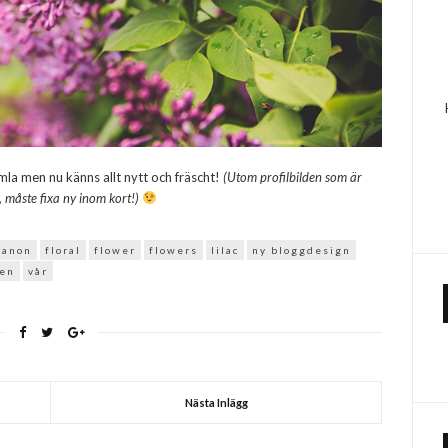
amla men nu känns allt nytt och fräscht!
(Utom profilbilden som är
 måste fixa ny inom kort!)
canon
floral
flower
flowers
lilac
ny bloggdesign
ren
vår
Nästa Inlägg