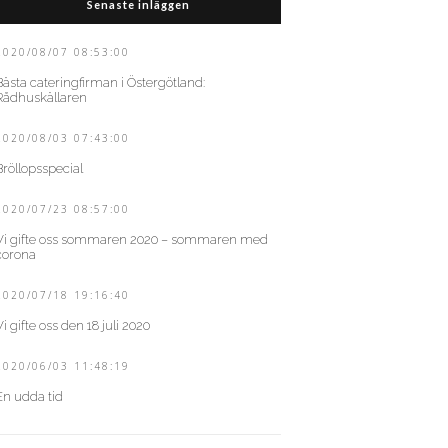
Senaste inläggen
2020/08/07 08:53:00
Bästa cateringfirman i Östergötland:
Rådhuskällaren
2020/08/03 07:43:00
Bröllopsspecial
2020/07/23 08:57:00
Vi gifte oss sommaren 2020 – sommaren med
corona
2020/07/18 19:16:40
Vi gifte oss den 18 juli 2020
2020/06/03 11:48:19
En udda tid