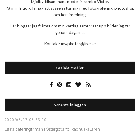
Mjölby tillsammans med min sambo Victor.
På min fritid gillar jag att sysselsätta mig med fotografering, photoshop
och heminredning.
Här bloggar jag främst om min vardag samt visar upp bilder jag tar
genom dagarna.
Kontakt: mwphotos@live.se
Sociala Medier
Senaste inläggen
2020/08/07 08:53:00
Bästa cateringfirman i Östergötland: Rådhuskällaren