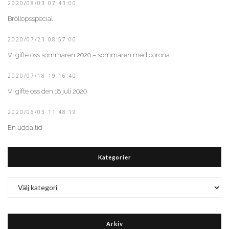
2020/08/03 07:43:00
Bröllopsspecial
2020/07/23 08:57:00
Vi gifte oss sommaren 2020 – sommaren med corona
2020/07/18 19:16:40
Vi gifte oss den 18 juli 2020
2020/06/03 11:48:19
En udda tid
Kategorier
Kategorier
Arkiv