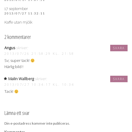
17 september
2013/07/27 11:32:11
Kaffe utan mjölk
2 kommentarer
Angus
skriver:
SVARA
2013/07/26 21:58:29 KL. 21:58
Sv; super tack!
Härlig bild !
Malin Wallberg
skriver:
SVARA
2013/07/27 10:34:17 KL. 10:34
Tack!
Lämna ett svar
Din e-postadress kommer inte publiceras.