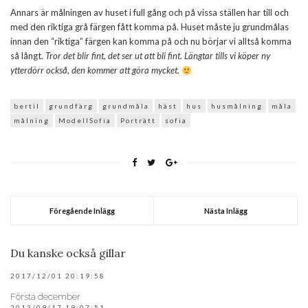
Annars är målningen av huset i full gång och på vissa ställen har till och
med den riktiga grå färgen fått komma på. Huset måste ju grundmålas
innan den “riktiga” färgen kan komma på och nu börjar vi alltså komma
så långt.
Tror det blir fint, det ser ut att bli fint. Längtar tills vi köper ny
ytterdörr också, den kommer att göra mycket.
bertil
grundfärg
grundmåla
häst
hus
husmålning
måla
målning
ModellSofia
Porträtt
sofia
Föregående Inlägg
Nästa Inlägg
Du kanske också gillar
2017/12/01 20:19:58
Första december
2013/09/17 19:07:51