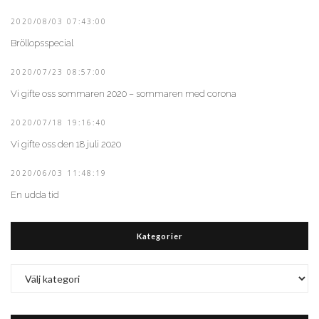
2020/08/03 07:43:00
Bröllopsspecial
2020/07/23 08:57:00
Vi gifte oss sommaren 2020 – sommaren med corona
2020/07/18 19:16:40
Vi gifte oss den 18 juli 2020
2020/06/03 11:48:19
En udda tid
Kategorier
Kategorier