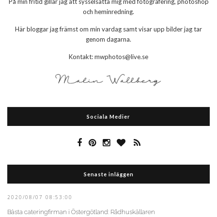
På min fritid gillar jag att sysselsätta mig med fotografering, photoshop
och heminredning.
Här bloggar jag främst om min vardag samt visar upp bilder jag tar
genom dagarna.
Kontakt: mwphotos@live.se
Sociala Medier
Senaste inläggen
2020/08/07 08:53:00
Bästa cateringfirman i Östergötland: Rådhuskällaren