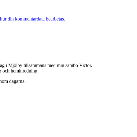
 hur din kommentardata bearbetas
.
jag i Mjölby tillsammans med min sambo Victor.
hop och heminredning.
enom dagarna.